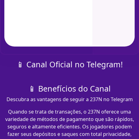
📱 Canal Oficial no Telegram!
📱 Benefícios do Canal
Descubra as vantagens de seguir a 237N no Telegram
Quando se trata de transações, o 237N oferece uma
variedade de métodos de pagamento que são rápidos,
seguros e altamente eficientes. Os jogadores podem
fazer seus depósitos e saques com total privacidade,