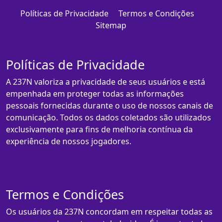
Políticas de Privacidade
Termos e Condições
Sitemap
Políticas de Privacidade
A 237N valoriza a privacidade de seus usuários e está
empenhada em proteger todas as informações
pessoais fornecidas durante o uso de nossos canais de
comunicação. Todos os dados coletados são utilizados
exclusivamente para fins de melhoria contínua da
experiência de nossos jogadores.
Termos e Condições
Os usuários da 237N concordam em respeitar todas as