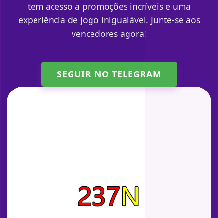
tem acesso a promoções incríveis e uma
experiência de jogo inigualável. Junte-se aos
vencedores agora!
SEGUIR NO TELEGRAM