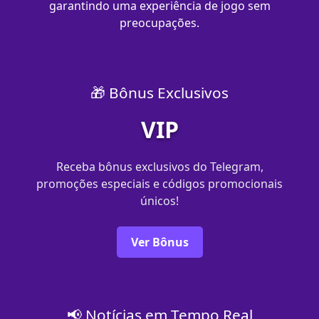
garantindo uma experiência de jogo sem
preocupações.
🎁 Bônus Exclusivos
VIP
Receba bônus exclusivos do Telegram,
promoções especiais e códigos promocionais
únicos!
Ver Bônus
📢 Notícias em Tempo Real