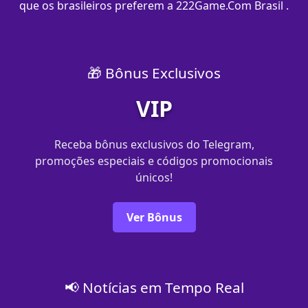
que os brasileiros preferem a 222Game.Com Brasil .
🎁 Bônus Exclusivos
VIP
Receba bônus exclusivos do Telegram,
promoções especiais e códigos promocionais
únicos!
Ver Bônus
📢 Notícias em Tempo Real