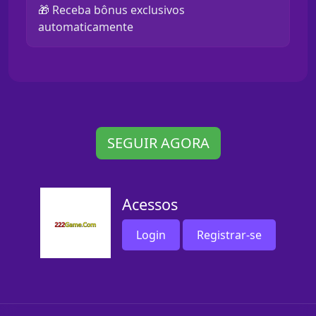
🎁 Receba bônus exclusivos
automaticamente
SEGUIR AGORA
Acessos
Login
Registrar-se