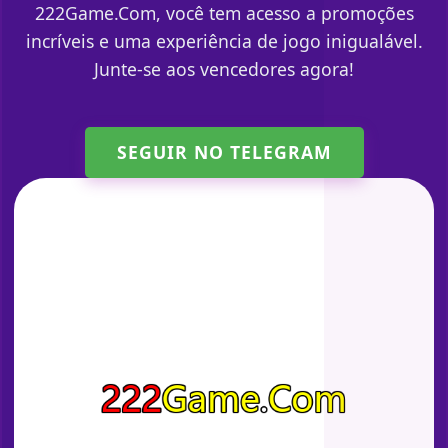
222Game.Com, você tem acesso a promoções
incríveis e uma experiência de jogo inigualável.
Junte-se aos vencedores agora!
SEGUIR NO TELEGRAM