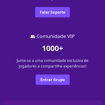
Falar Suporte
👥 Comunidade VIP
1000+
Junte-se a uma comunidade exclusiva de
jogadores e compartilhe experiências!
Entrar Grupo