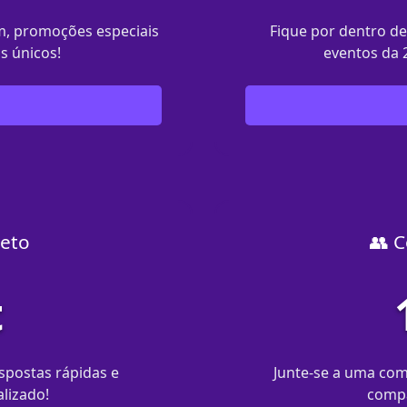
m, promoções especiais
Fique por dentro d
s únicos!
eventos da 
reto
👥 
t
espostas rápidas e
Junte-se a uma com
lizado!
compa