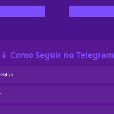
e
📱 Como Seguir no Telegram
ositivo
"