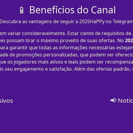
📱 Benefícios do Canal
Descubra as vantagens de seguir a 2025HaPPy no Telegra
m variar consideravelmente. Estar ciente de requisitos de 
es possam tirar o máximo proveito de suas ofertas. No
20
ara garantir que todas as informações necessárias estejam 
idade de promoções personalizadas, que podem ser oferecid
a que os jogadores mais ativos e leais podem ser recompe
s seu engajamento e satisfação. Além das ofertas padrão, 
sivos
📢 Notí