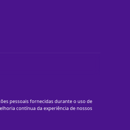
ões pessoais fornecidas durante o uso de
elhoria contínua da experiência de nossos