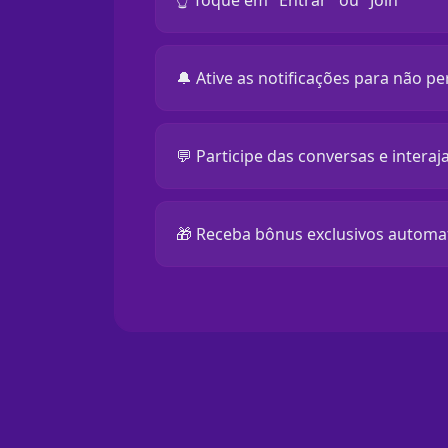
👆 Toque em "Entrar" ou "Join"
🔔 Ative as notificações para não p
💬 Participe das conversas e interaj
🎁 Receba bônus exclusivos autom