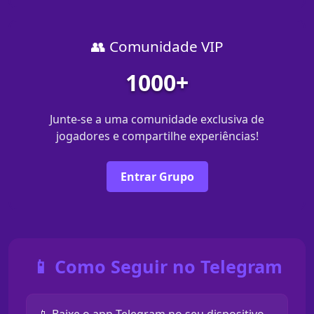
👥 Comunidade VIP
1000+
Junte-se a uma comunidade exclusiva de
jogadores e compartilhe experiências!
Entrar Grupo
📱 Como Seguir no Telegram