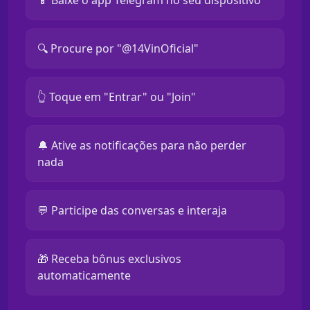
📱 Baixe o app Telegram no seu dispositivo
🔍 Procure por "@14VinOficial"
👆 Toque em "Entrar" ou "Join"
🔔 Ative as notificações para não perder
nada
💬 Participe das conversas e interaja
🎁 Receba bônus exclusivos
automaticamente