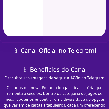
📱 Canal Oficial no Telegram!
📱 Benefícios do Canal
Descubra as vantagens de seguir a 14Vin no Telegram
Os jogos de mesa têm uma longa e rica história que
remonta a séculos. Dentro da categoria de jogos de
mesa, podemos encontrar uma diversidade de opções
que variam de cartas a tabuleiros, cada um oferecendo