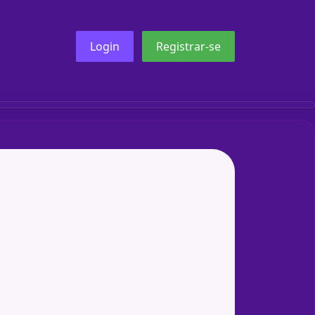
Login
Registrar-se