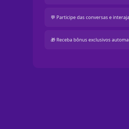
💬 Participe das conversas e interaj
🎁 Receba bônus exclusivos autom