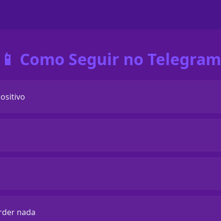
📱 Como Seguir no Telegram
ositivo
erder nada