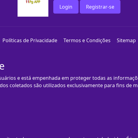
Login
Registrar-se
Políticas de Privacidade
Termos e Condições
Sitemap
de
usuários e está empenhada em proteger todas as informaçõ
os coletados são utilizados exclusivamente para fins de m