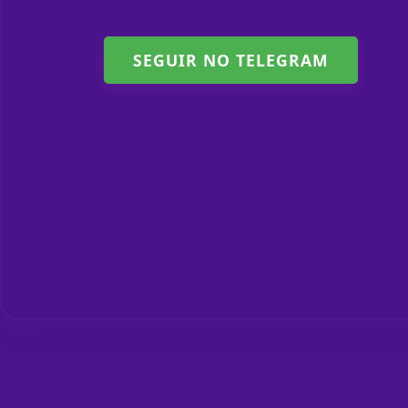
SEGUIR NO TELEGRAM