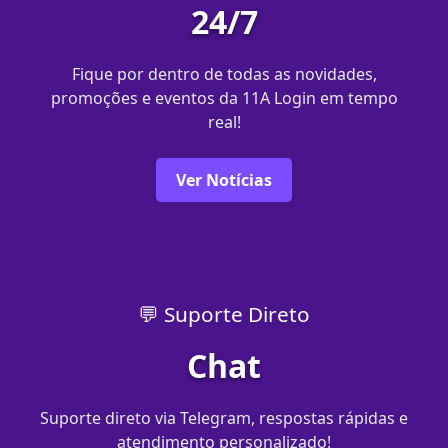
24/7
Fique por dentro de todas as novidades,
promoções e eventos da 11A Login em tempo
real!
Ver Notícias
💬 Suporte Direto
Chat
Suporte direto via Telegram, respostas rápidas e
atendimento personalizado!