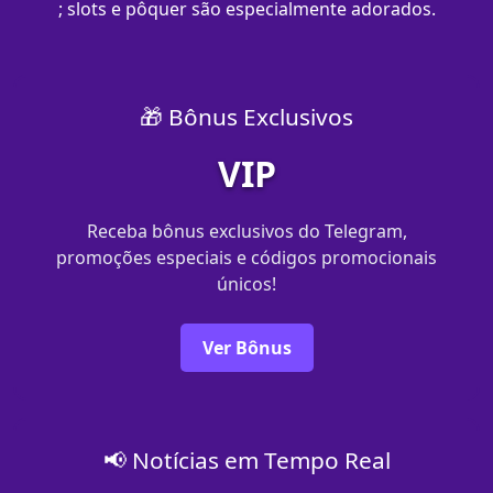
; slots e pôquer são especialmente adorados.
🎁 Bônus Exclusivos
VIP
Receba bônus exclusivos do Telegram,
promoções especiais e códigos promocionais
únicos!
Ver Bônus
📢 Notícias em Tempo Real